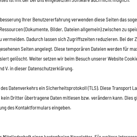
rbesserung Ihrer Benutzererfahrung verwenden diese Seiten das soge
 Ressourcen (Dokumente, Bilder, Dateien allgemein) zwischen zu spei
 vermeiden. Dadurch lassen sich Zugriffszeiten reduzieren. Bei de
gesehenen Seiten angelegt. Diese temporären Dateien werden für ma
ert gelöscht. Weiter setzen wir beim Besuch unserer Website Cooki
nd V. in dieser Datenschutzerklärung.
des Datenverkehrs ein Sicherheitsprotokoll (TLS). Diese Transport La
kein Dritter übertragene Daten mitlesen bzw. verändern kann. Dies gil
zung des Kontaktformulars eingeben.
 Mitgliedschaft einen kostenfreien Newsletter. Für weitere Interesse