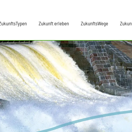
ZukunftsTypen
Zukunft erleben
ZukunftsWege
Zukun