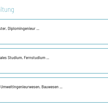
ltung
ster, Diplomingenieur ...
uales Studium, Fernstudium ...
, Umweltingenieurwesen, Bauwesen ...